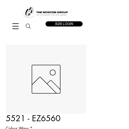
B2B LOGIN
5521 - EZ6560
Colour Ways
*